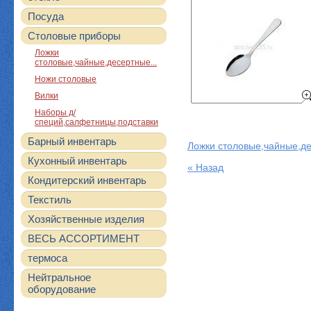
Посуда
Столовые приборы
Ложки
столовые,чайные,десертные...
Ножи столовые
Вилки
Наборы д/
специй,салфетницы,подставки
Барный инвентарь
Ложки столовые,чайные,де
Кухонный инвентарь
« Назад
Кондитерский инвентарь
Текстиль
Хозяйственные изделия
ВЕСЬ АССОРТИМЕНТ
термоса
Нейтральное
оборудование