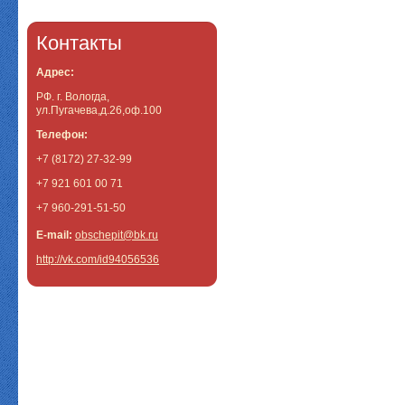
Контакты
Адрес:
РФ. г. Вологда,
ул.Пугачева,д.26,оф.100
Телефон:
+7 (8172) 27-32-99
+7 921 601 00 71
+7 960-291-51-50
E-mail:
obschepit@bk.ru
http://vk.com/id94056536