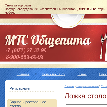
Оптовая торговля
Посуда, оборудование, хозяйственный инвентарь, мягкий инвентарь,
мебель.
+7 (8172) 27-32-99
8-900-553-69-93
8-960-291-51-50
Главная
Поиск по сайту
О нас
Спос
Новинки
Ин
Главная
\
Интернет-магазин
\
Стол
Регистрация
Ложка столо
Барное и ресторанное
стекло