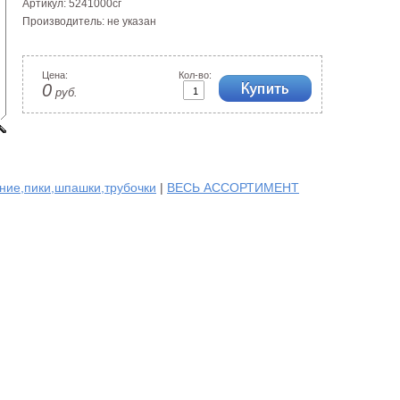
Артикул:
5241000сг
Производитель:
не указан
Цена:
Кол-во:
0
руб.
ние,пики,шпашки,трубочки
|
ВЕСЬ АССОРТИМЕНТ