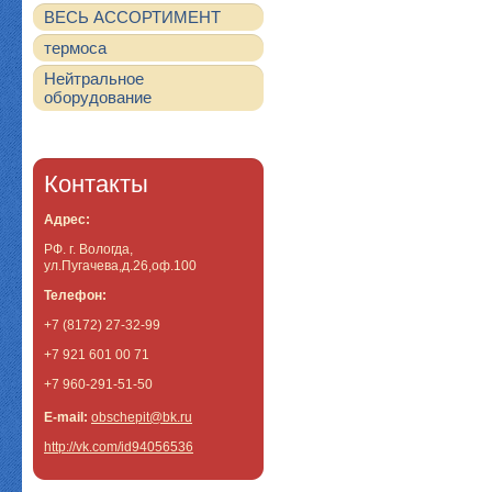
ВЕСЬ АССОРТИМЕНТ
термоса
Нейтральное
оборудование
Контакты
Адрес:
РФ. г. Вологда,
ул.Пугачева,д.26,оф.100
Телефон:
+7 (8172) 27-32-99
+7 921 601 00 71
+7 960-291-51-50
E-mail:
obschepit@bk.ru
http://vk.com/id94056536