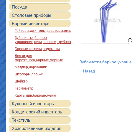
Посуда
Столовые приборы
Барный инвентарь
Гейзеры,джиггеры,дозаторы,емкости
Зубочистки,барное
украшение,пики,шпашки,трубочки
Барные коврики,подставки
Ложки для
мороженого,барные,мерные
Зубочистки,барное украше
Мадлер,нарзанник,
« Назад
Штопоры,пробки
Шейкер
Термометр
Карты вин,барные,меню
Кухонный инвентарь
Кондитерский инвентарь
Текстиль
Хозяйственные изделия