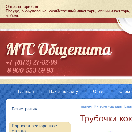
Оптовая торговля
Посуда, оборудование, хозяйственный инвентарь, мягкий инвентарь,
мебель.
+7 (8172) 27-32-99
8-900-553-69-93
8-960-291-51-50
Главная
Поиск по сайту
О нас
Спосо
Главная
\
Интернет-магазин
\
Барн
Регистрация
Трубочки ко
Барное и ресторанное
стекло