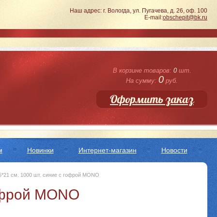
Наш адрес: г. Вологда, ул. Пугачева, д. 26, оф. 100
E-mail:
obschepit@bk.ru
В корзине товаров:
0
шт.
0
На сумму:
руб.
Оформить заказ
м
Новинки
Интернет-магазин
Новости
,5*21 см. 1000 шт. синие с гофрой MONO
 гофрой MONO