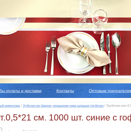
бы оплаты и доставки
Контакты
Оптовым покупателя
ый инвентарь
\
Зубочистки,барное украшение,пики,шпашки,трубочки
\ Трубочки кокт.0
кт.0,5*21 см. 1000 шт. синие с